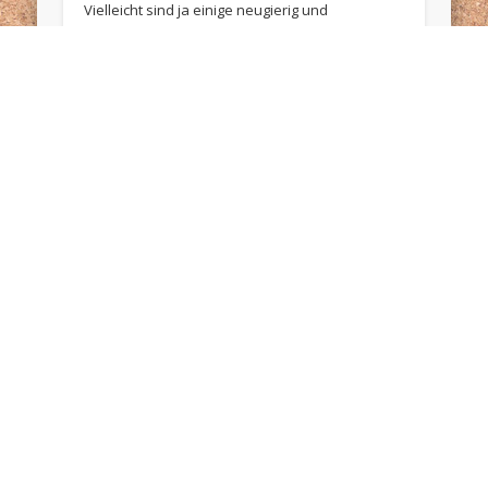
Vielleicht sind ja einige neugierig und
interessieren sich dafür, was Braut an diesem
Tag trägt. An dieser Stelle wird dieses
Geheimnis natürlich …
Übernachtungen – die
Bettenverteilung
Meine lieben, einige von Euch dürfen wir ja als
Übernachtungsgäste in Dresden begrüßen. Die
Bettenverteilung wird wie folgt vorgenommen.
Erst einmal ist …
11.08.2007