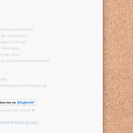
um larum Löffelstiel,
 gar nichts kann,
 kann nicht viel.
 alles kann,
 besser dran,
l er ein Nashorn heben kann.
takt
u@reinkarnationsfladen.de
enken Sie uns ihr ♥