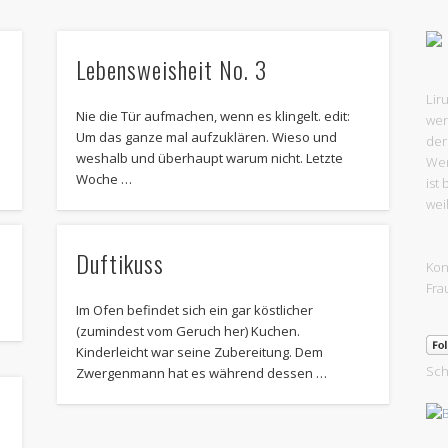
Lebensweisheit No. 3
Lir
Nie die Tür aufmachen, wenn es klingelt. edit:
wer
Um das ganze mal aufzuklären. Wieso und
der
weshalb und überhaupt warum nicht. Letzte
Wer
Woche …
ist
wei
Duftikuss
Kon
Fra
Im Ofen befindet sich ein gar köstlicher
(zumindest vom Geruch her) Kuchen.
Kinderleicht war seine Zubereitung. Dem
Sch
Zwergenmann hat es während dessen …