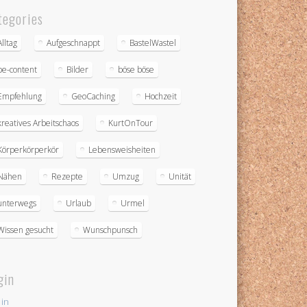
tegories
Alltag
Aufgeschnappt
BastelWastel
be-content
Bilder
böse böse
Empfehlung
GeoCaching
Hochzeit
kreatives Arbeitschaos
KurtOnTour
Körperkörperkör
Lebensweisheiten
Nähen
Rezepte
Umzug
Unität
unterwegs
Urlaub
Urmel
Wissen gesucht
Wunschpunsch
gin
 in