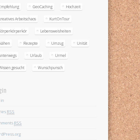
Empfehlung
GeoCaching
Hochzeit
kreatives Arbeitschaos
KurtOnTour
Körperkörperkör
Lebensweisheiten
Nähen
Rezepte
Umzug
Unität
unterwegs
Urlaub
Urmel
Wissen gesucht
Wunschpunsch
gin
 in
ries
RSS
mments
RSS
dPress.org