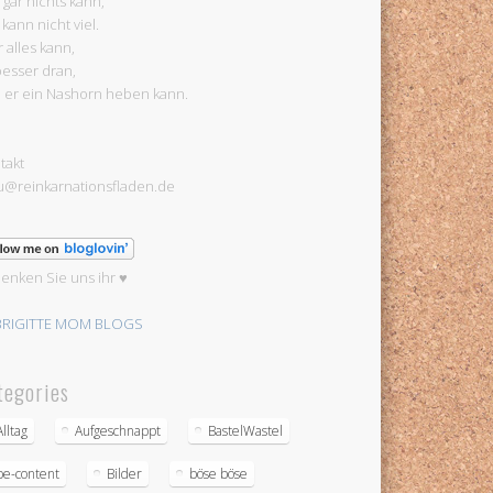
 gar nichts kann,
 kann nicht viel.
 alles kann,
 besser dran,
l er ein Nashorn heben kann.
takt
u@reinkarnationsfladen.de
enken Sie uns ihr ♥
tegories
Alltag
Aufgeschnappt
BastelWastel
be-content
Bilder
böse böse