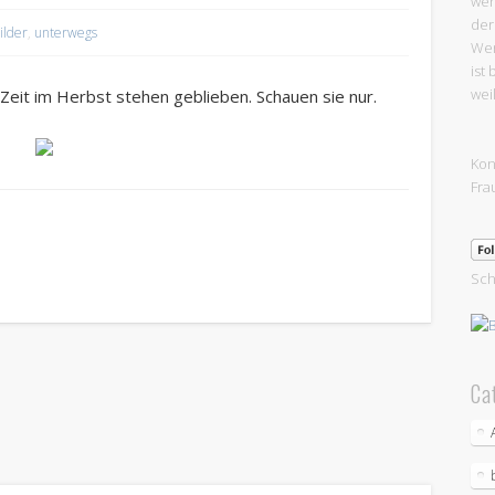
wer
der
ilder
,
unterwegs
Wer
ist
wei
Zeit im Herbst stehen geblieben. Schauen sie nur.
Kon
Fra
Sch
Ca