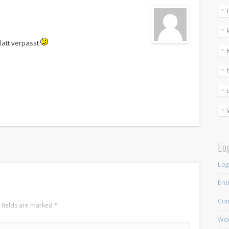
latt verpasst
Lo
Log
Ent
Co
d fields are marked
*
Wor