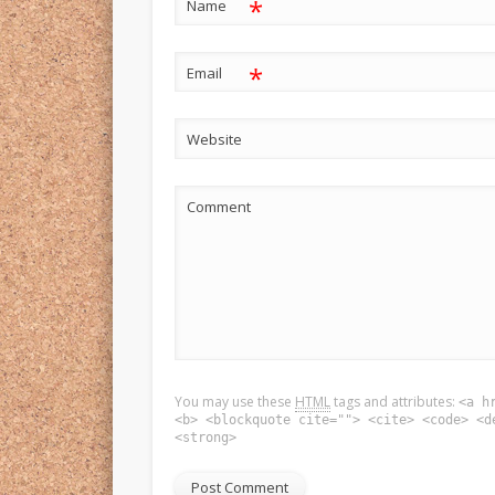
*
Name
*
Email
Website
Comment
You may use these
HTML
tags and attributes:
<a h
<b> <blockquote cite=""> <cite> <code> <d
<strong>