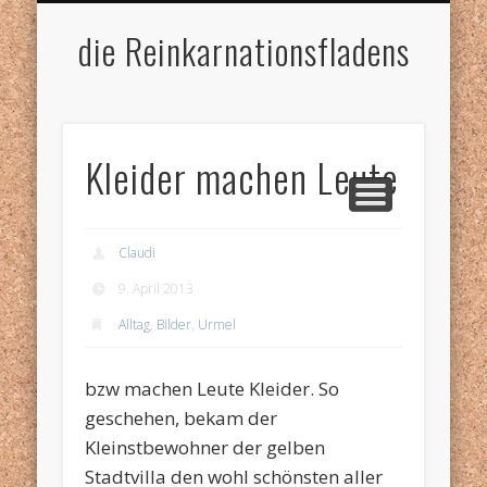
IMPRESSUM
HOME
die Reinkarnationsfladens
Kleider machen Leute
Claudi
9. April 2013
Alltag
,
Bilder
,
Urmel
bzw machen Leute Kleider. So
geschehen, bekam der
Kleinstbewohner der gelben
Stadtvilla den wohl schönsten aller