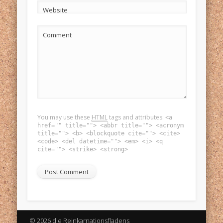
Website
Comment
You may use these
HTML
tags and attributes:
<a
href="" title=""> <abbr title=""> <acronym
title=""> <b> <blockquote cite=""> <cite>
<code> <del datetime=""> <em> <i> <q
cite=""> <strike> <strong>
© 2026 die Reinkarnationsfladens