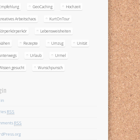
Empfehlung
GeoCaching
Hochzeit
kreatives Arbeitschaos
KurtOnTour
Körperkörperkör
Lebensweisheiten
Nähen
Rezepte
Umzug
Unität
unterwegs
Urlaub
Urmel
Wissen gesucht
Wunschpunsch
gin
 in
ries
RSS
mments
RSS
dPress.org