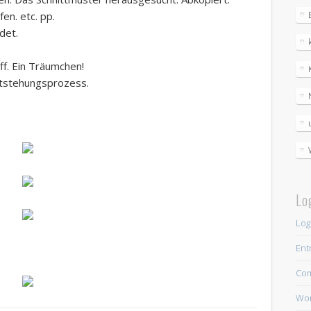
en. etc. pp.
det.
ff. Ein Träumchen!
ntstehungsprozess.
Lo
Log
Ent
Co
Wor