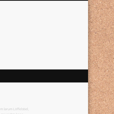
um larum Löffelstiel,