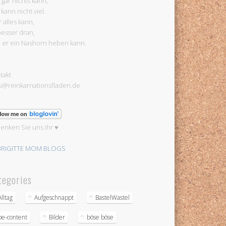
 gar nichts kann,
 kann nicht viel.
 alles kann,
 besser dran,
l er ein Nashorn heben kann.
takt
u@reinkarnationsfladen.de
enken Sie uns ihr ♥
tegories
Alltag
Aufgeschnappt
BastelWastel
be-content
Bilder
böse böse