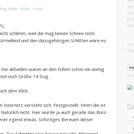
wer
der
lltag
,
Bilder
,
Nähen
,
Urmel
Wer
ist
wei
°C.
nicht schlimm, weil die mag keinen Schnee nicht.
s Urmelkind und den dazugehörigen Schlitten wäre es
Kon
Fra
 Die aktuellen waren an den Füßen schon ein wenig
Sch
ind noch Größe 74 trug.
ach dem Klick.
Im Internetz versteht sich. Festgestellt. Hmm die ist
Ca
Natürlich nicht. Hier wurde ja auch gerade das Büro
mer irgend etwas. Sofortiges Bereuen dieser
n. Das Schnittmuster herausgesucht. Abkopiert.