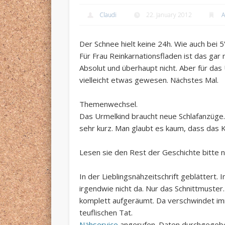
Claudi
22. January 2012
A
Der Schnee hielt keine 24h. Wie auch bei 5
Für Frau Reinkarnationsfladen ist das gar 
Absolut und überhaupt nicht. Aber für da
vielleicht etwas gewesen. Nächstes Mal.
Themenwechsel.
Das Urmelkind braucht neue Schlafanzüge.
sehr kurz.
Man glaubt es kaum, dass das K
Lesen sie den Rest der Geschichte bitte n
In der Lieblingsnähzeitschrift geblättert. 
irgendwie nicht da.
Nur das Schnittmuster.
komplett aufgeräumt. Da verschwindet im
teuflischen Tat.
Nähservice
angerufen. Daten durchgegebe