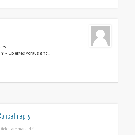
eses
n” – Objektes voraus ging …
Cancel reply
d fields are marked
*