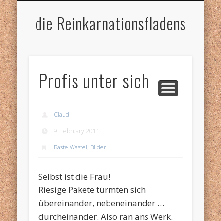
IMPRESSUM
HOME
die Reinkarnationsfladens
Profis unter sich
Claudi
9. February 2011
BastelWastel
,
Bilder
Selbst ist die Frau!
Riesige Pakete türmten sich
übereinander, nebeneinander …
durcheinander. Also ran ans Werk.