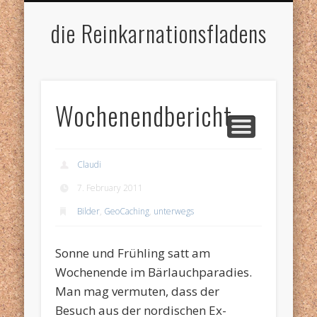
IMPRESSUM
HOME
die Reinkarnationsfladens
Wochenendbericht
Claudi
7. February 2011
Bilder
,
GeoCaching
,
unterwegs
Sonne und Frühling satt am
Wochenende im Bärlauchparadies.
Man mag vermuten, dass der
Besuch aus der nordischen Ex-